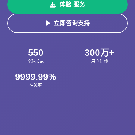
体验 服务
立即咨询支持
550
300万+
全球节点
用户信赖
9999.99%
在线率